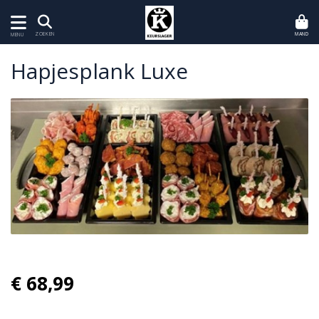
MAND
ZOEKEN
MENU
Hapjesplank Luxe
€ 68,99