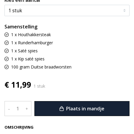
Kies een aantal
Samenstelling
1 x Houthakkersteak
1 x Runderhamburger
1 x Saté spies
1 x Kip saté spies
100 gram Duitse braadworsten
€ 11,99
1 stuk
Plaats in mandje
–
+
OMSCHRIJVING