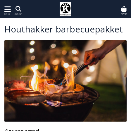
MAND
ZOEKEN
MENU
Houthakker barbecuepakket