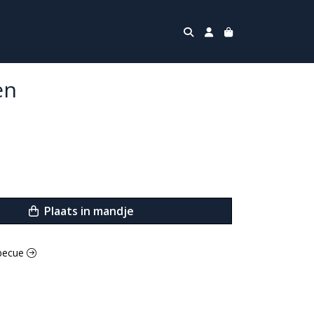
en
Plaats in mandje
rbecue